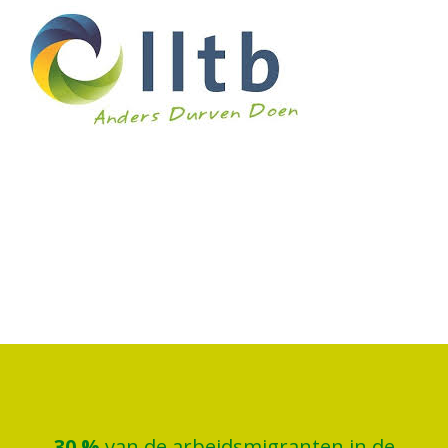
30
%
van de arbeidsmigranten in de