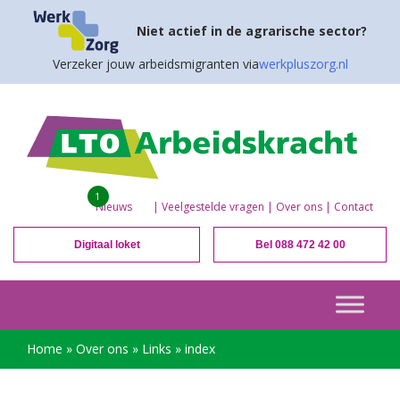
Niet actief in de agrarische sector?
Verzeker jouw arbeidsmigranten via
werkpluszorg.nl
1
Nieuws
|
Veelgestelde vragen
|
Over ons
|
Contact
Digitaal loket
Bel 088 472 42 00
Home
»
Over ons
»
Links
»
index