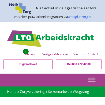
Niet actief in de agrarische sector?
Verzeker jouw arbeidsmigranten via
werkpluszorg.nl
1
Nieuws
|
Veelgestelde vragen
|
Over ons
|
Contact
Digitaal loket
Bel 088 472 42 00
Home
»
Zorgverzekering
»
Seizoenarbeid
»
Wetgeving