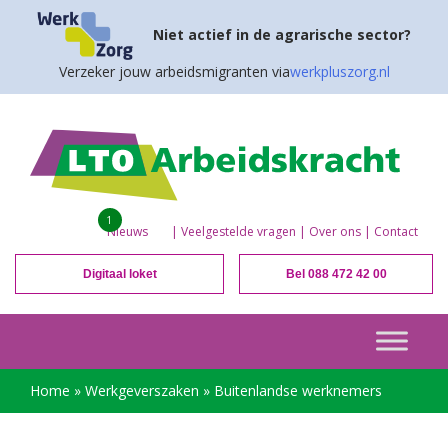
Niet actief in de agrarische sector?
Verzeker jouw arbeidsmigranten via
werkpluszorg.nl
1
Nieuws
|
Veelgestelde vragen
|
Over ons
|
Contact
Digitaal loket
Bel 088 472 42 00
Home
»
Werkgeverszaken
»
Buitenlandse werknemers