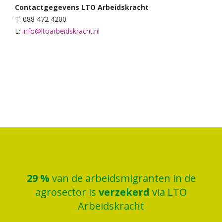
Contactgegevens LTO Arbeidskracht
T: 088 472 4200
E:
info@ltoarbeidskracht.nl
30
%
van de arbeidsmigranten in de
agrosector is
verzekerd
via LTO
Arbeidskracht