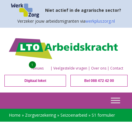
Niet actief in de agrarische sector?
Verzeker jouw arbeidsmigranten via
werkpluszorg.nl
1
Nieuws
|
Veelgestelde vragen
|
Over ons
|
Contact
Digitaal loket
Bel 088 472 42 00
Home
»
Zorgverzekering
»
Seizoenarbeid
»
S1 formulier