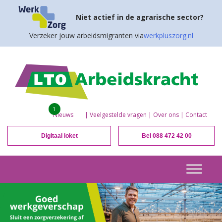
Niet actief in de agrarische sector?
Verzeker jouw arbeidsmigranten via
werkpluszorg.nl
1
Nieuws
|
Veelgestelde vragen
|
Over ons
|
Contact
Digitaal loket
Bel 088 472 42 00