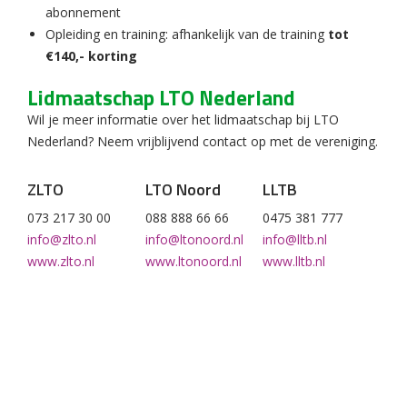
abonnement
Opleiding en training: afhankelijk van de training
tot
€140,- korting
Lidmaatschap LTO Nederland
Wil je meer informatie over het lidmaatschap bij LTO
Nederland? Neem vrijblijvend contact op met de vereniging.
ZLTO
LTO Noord
LLTB
073 217 30 00
088 888 66 66
0475 381 777
info@zlto.nl
info@ltonoord.nl
info@lltb.nl
www.zlto.nl
www.ltonoord.nl
www.lltb.nl