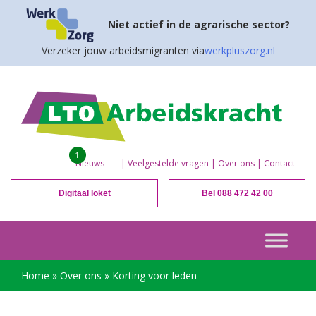
Niet actief in de agrarische sector?
Verzeker jouw arbeidsmigranten via
werkpluszorg.nl
1
Nieuws
|
Veelgestelde vragen
|
Over ons
|
Contact
Digitaal loket
Bel 088 472 42 00
Home
»
Over ons
»
Korting voor leden