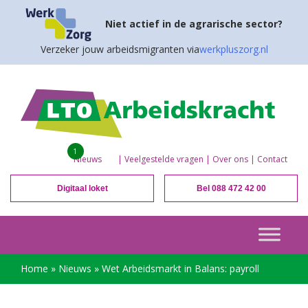
Niet actief in de agrarische sector?
Verzeker jouw arbeidsmigranten via
werkpluszorg.nl
1
Nieuws
|
Veelgestelde vragen
|
Over ons
|
Contact
Digitaal loket
Bel 088 472 42 00
Home
»
Nieuws
»
Wet Arbeidsmarkt in Balans: payroll