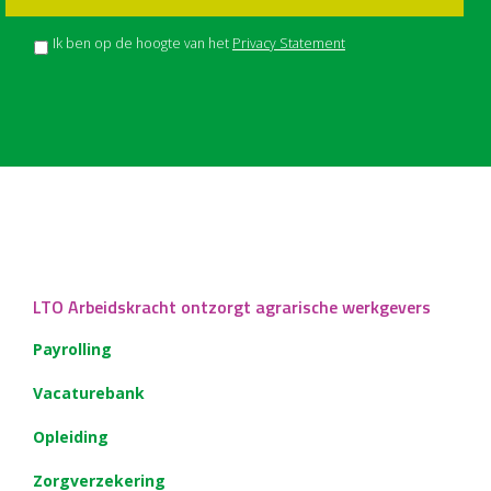
Ik ben op de hoogte van het
Privacy Statement
LTO Arbeidskracht ontzorgt agrarische werkgevers
Payrolling
Vacaturebank
Opleiding
Zorgverzekering