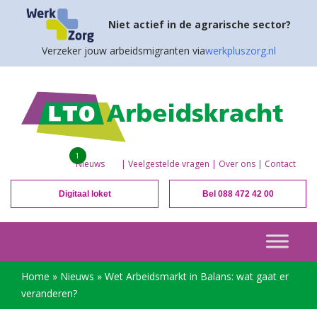
Niet actief in de agrarische sector?
Verzeker jouw arbeidsmigranten via
werkpluszorg.nl
1
Nieuws
|
Veelgestelde vragen
|
Over ons
|
Contact
Digitaal loket
Bel 088 472 42 00
Home
»
Nieuws
»
Wet Arbeidsmarkt in Balans: wat gaat er
veranderen?