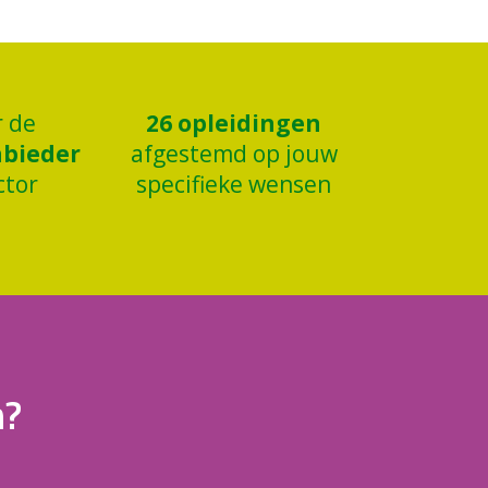
r de
26
opleidingen
nbieder
afgestemd op jouw
ctor
specifieke wensen
n?