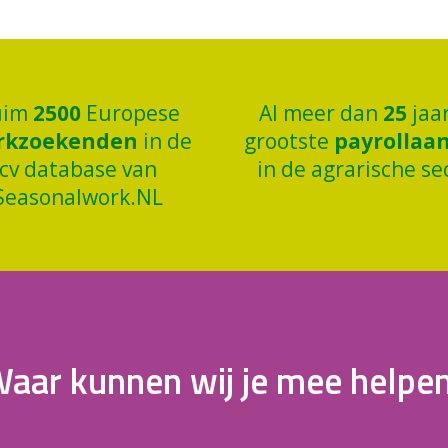
uim
2500
Europese
Al meer dan
25
jaa
rkzoekenden
in de
grootste
payrollaa
cv database van
in de agrarische se
Seasonalwork.NL
aar kunnen wij je mee helpe