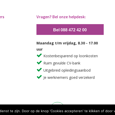
ers
Vragen? Bel onze helpdesk:
Bel 088 472 42 00
Maandag t/m vrijdag, 8.30 - 17.00
uur
Kostenbesparend op loonkosten
Ruim gevulde CV-bank
Uitgebreid opleidingsaanbod
Je werknemers goed verzekerd
dienst te zijn. Door op de knop 'Cookies accepteren' te klikken of doo