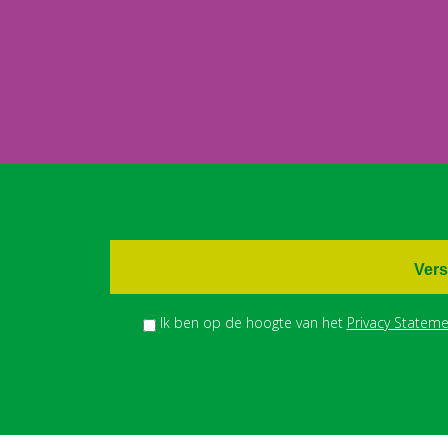
Vers
Ik ben op de hoogte van het
Privacy Stateme