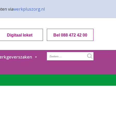
ten via
werkpluszorg.nl
Digitaal loket
Bel 088 472 42 00
Zoeken
erkgeverszaken
naar: