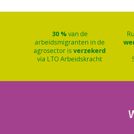
30
%
van de
R
arbeidsmigranten in de
we
agrosector is
verzekerd
via LTO Arbeidskracht
W