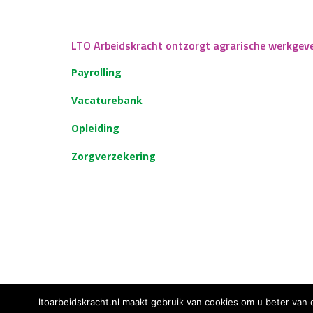
LTO Arbeidskracht ontzorgt agrarische werkgev
Payrolling
Vacaturebank
Opleiding
Zorgverzekering
ltoarbeidskracht.nl maakt gebruik van cookies om u beter van 