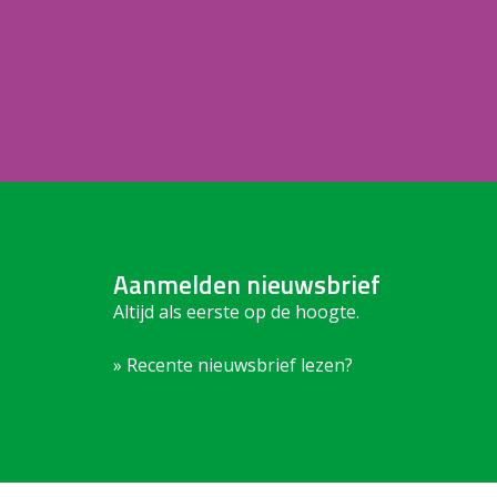
Aanmelden nieuwsbrief
Altijd als eerste op de hoogte.
» Recente nieuwsbrief lezen?