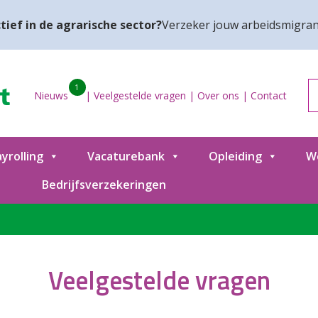
tief in de agrarische sector?
Verzeker jouw arbeidsmigran
1
Nieuws
|
Veelgestelde vragen
|
Over ons
|
Contact
yrolling
Vacaturebank
Opleiding
W
Bedrijfsverzekeringen
Veelgestelde vragen