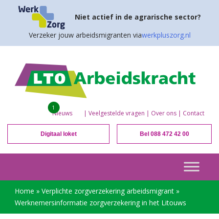
Niet actief in de agrarische sector?
Verzeker jouw arbeidsmigranten via
werkpluszorg.nl
1
Nieuws
|
Veelgestelde vragen
|
Over ons
|
Contact
Digitaal loket
Bel 088 472 42 00
Home
»
Verplichte zorgverzekering arbeidsmigrant
»
Werknemersinformatie zorgverzekering in het Litouws