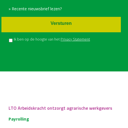
» Recente nieuwsbrief lezen?
Versturen
Ik ben op de hoogte van het
Privacy Statement
LTO Arbeidskracht ontzorgt agrarische werkgevers
Payrolling