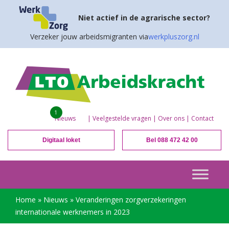
Niet actief in de agrarische sector?
Verzeker jouw arbeidsmigranten via
werkpluszorg.nl
1
Nieuws
|
Veelgestelde vragen
|
Over ons
|
Contact
Digitaal loket
Bel 088 472 42 00
Home
»
Nieuws
»
Veranderingen zorgverzekeringen
internationale werknemers in 2023