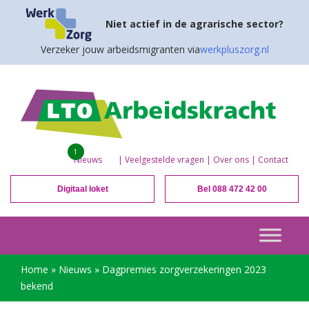
Niet actief in de agrarische sector?
Verzeker jouw arbeidsmigranten via
werkpluszorg.nl
1
Nieuws
|
Veelgestelde vragen
|
Over ons
|
Contact
Digitaal loket
Bel 088 472 42 00
Home
»
Nieuws
»
Dagpremies zorgverzekeringen 2023
bekend