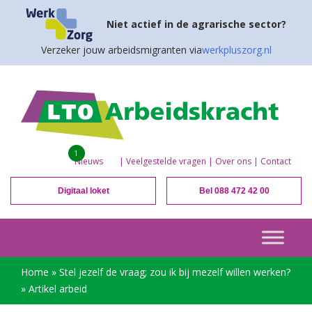
Niet actief in de agrarische sector?
Verzeker jouw arbeidsmigranten via
werkpluszorg.nl
1
Nieuws
|
Veelgestelde vragen
|
Over ons
|
Contact
Digitaal loket
Bel 088 472 42 00
Home
»
Stel jezelf de vraag; zou ik bij mezelf willen werken?
»
Artikel arbeid