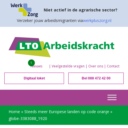
Niet actief in de agrarische sector?
Verzeker jouw arbeidsmigranten via
werkpluszorg.nl
1
Nieuws
|
Veelgestelde vragen
|
Over ons
|
Contact
Digitaal loket
Bel 088 472 42 00
Home
»
Steeds meer Europese landen op code oranje
»
globe-3383088_1920