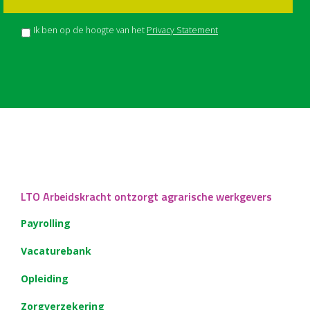
Ik ben op de hoogte van het
Privacy Statement
LTO Arbeidskracht ontzorgt agrarische werkgevers
Payrolling
Vacaturebank
Opleiding
Zorgverzekering