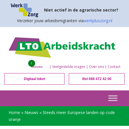
Niet actief in de agrarische sector?
Verzeker jouw arbeidsmigranten via
werkpluszorg.nl
1
Nieuws
|
Veelgestelde vragen
|
Over ons
|
Contact
Digitaal loket
Bel 088 472 42 00
Home
»
Nieuws
»
Steeds meer Europese landen op code
oranje