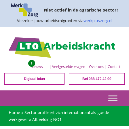
Niet actief in de agrarische sector?
Verzeker jouw arbeidsmigranten via
werkpluszorg.nl
1
Nieuws
|
Veelgestelde vragen
|
Over ons
|
Contact
Digitaal loket
Bel 088 472 42 00
Home
»
Sector profileert zich internationaal als goede
werkgever
»
Afbeelding NO1