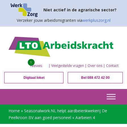
Niet actief in de agrarische sector?
Verzeker jouw arbeidsmigranten via
werkpluszorg.nl
1
Nieuws
|
Veelgestelde vragen
|
Over ons
|
Contact
Digitaal loket
Bel 088 472 42 00
Home
»
Seasonalwork.NL helpt aardbeienkwekerij De
Peelkroon BV aan goed personeel
»
Aarbeien 4