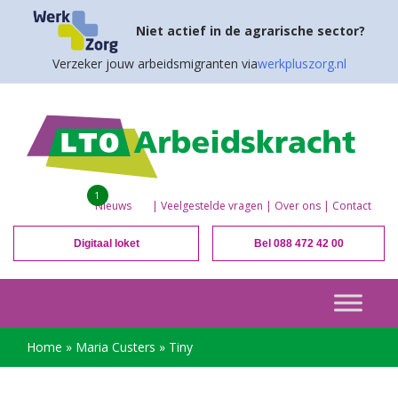
Niet actief in de agrarische sector?
Verzeker jouw arbeidsmigranten via
werkpluszorg.nl
1
Nieuws
|
Veelgestelde vragen
|
Over ons
|
Contact
Digitaal loket
Bel 088 472 42 00
Home
»
Maria Custers
»
Tiny