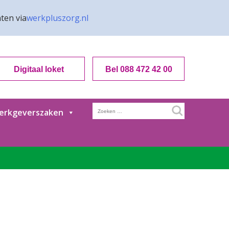
ten via
werkpluszorg.nl
Digitaal loket
Bel 088 472 42 00
Zoeken
erkgeverszaken
naar: