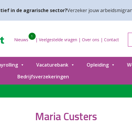
tief in de agrarische sector?
Verzeker jouw arbeidsmigran
1
Nieuws
|
Veelgestelde vragen
|
Over ons
|
Contact
yrolling
Vacaturebank
Opleiding
W
Bedrijfsverzekeringen
Maria Custers