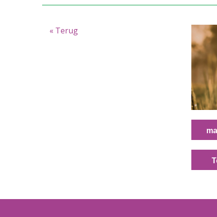
« Terug
ma
T