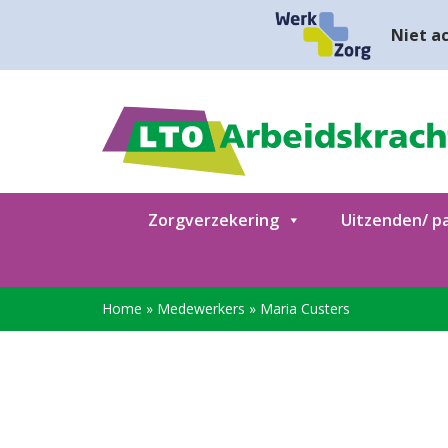
Niet ac
Zorgverzekering
Uitzenden/ pa
Home
»
Medewerkers
»
Maria Custers