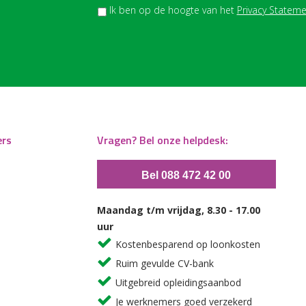
Ik ben op de hoogte van het
Privacy Stateme
ers
Vragen? Bel onze helpdesk:
Bel 088 472 42 00
Maandag t/m vrijdag, 8.30 - 17.00
uur
Kostenbesparend op loonkosten
Ruim gevulde CV-bank
Uitgebreid opleidingsaanbod
Je werknemers goed verzekerd