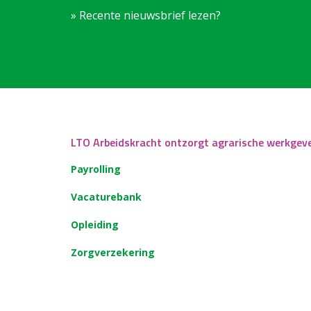
» Recente nieuwsbrief lezen?
LTO Arbeidskracht ontzorgt agrarische werkgev
Payrolling
Vacaturebank
Opleiding
Zorgverzekering