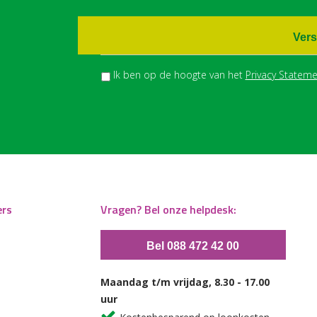
Vers
Ik ben op de hoogte van het
Privacy Stateme
ers
Vragen? Bel onze helpdesk:
Bel 088 472 42 00
Maandag t/m vrijdag, 8.30 - 17.00
uur