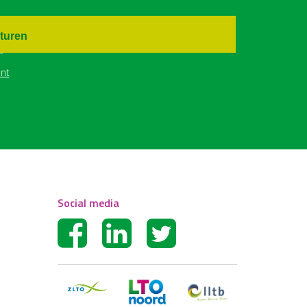
turen
nt
Social media