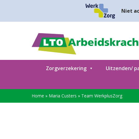
Niet ac
Zorgverzekering
Uitzenden/ pa
Home
»
Maria Custers
»
Team WerkplusZorg