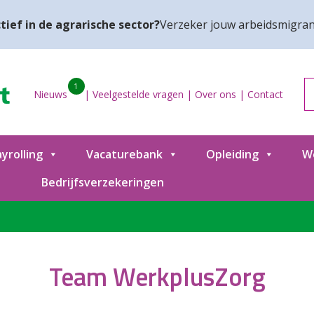
tief in de agrarische sector?
Verzeker jouw arbeidsmigran
1
Nieuws
|
Veelgestelde vragen
|
Over ons
|
Contact
yrolling
Vacaturebank
Opleiding
W
Bedrijfsverzekeringen
Team WerkplusZorg