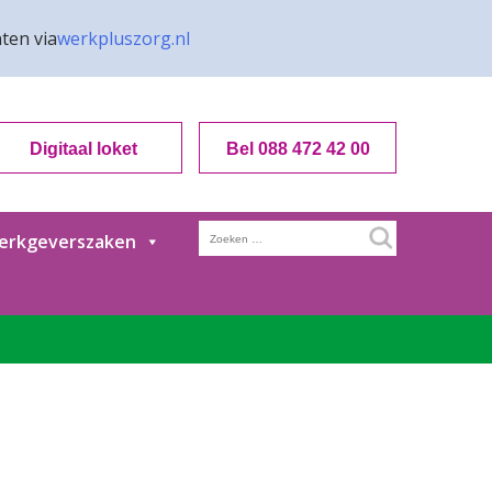
ten via
werkpluszorg.nl
Digitaal loket
Bel 088 472 42 00
Zoeken
erkgeverszaken
naar: