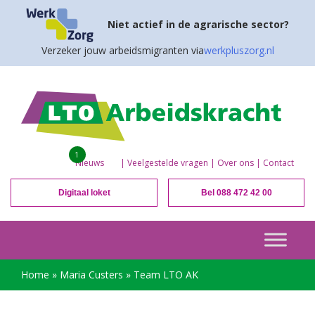
Niet actief in de agrarische sector?
Verzeker jouw arbeidsmigranten via
werkpluszorg.nl
1
Nieuws
|
Veelgestelde vragen
|
Over ons
|
Contact
Digitaal loket
Bel 088 472 42 00
Home
»
Maria Custers
»
Team LTO AK