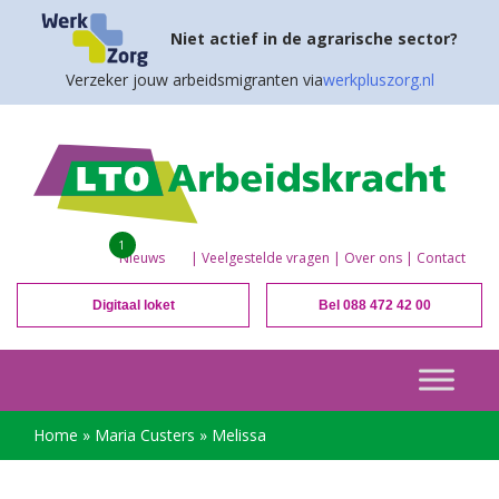
Niet actief in de agrarische sector?
Verzeker jouw arbeidsmigranten via
werkpluszorg.nl
1
Nieuws
|
Veelgestelde vragen
|
Over ons
|
Contact
Digitaal loket
Bel 088 472 42 00
Home
»
Maria Custers
»
Melissa