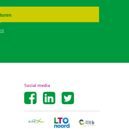
turen
nt
Social media