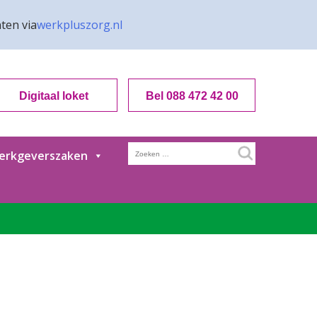
ten via
werkpluszorg.nl
Digitaal loket
Bel 088 472 42 00
Zoeken
erkgeverszaken
naar: