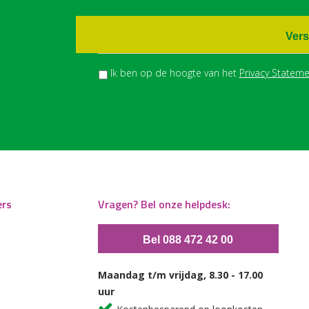
Vers
Ik ben op de hoogte van het
Privacy Stateme
ers
Vragen? Bel onze helpdesk:
Bel 088 472 42 00
Maandag t/m vrijdag, 8.30 - 17.00
uur