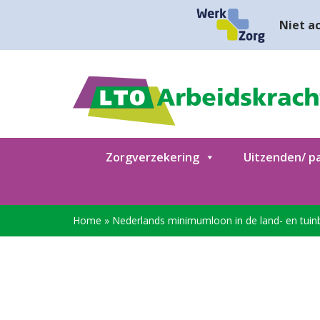
Niet ac
Zorgverzekering
Uitzenden/ pa
Home
»
Nederlands minimumloon in de land- en tuin