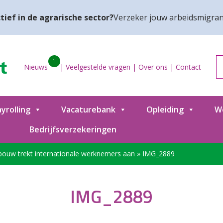
tief in de agrarische sector?
Verzeker jouw arbeidsmigran
1
Nieuws
|
Veelgestelde vragen
|
Over ons
|
Contact
yrolling
Vacaturebank
Opleiding
W
Bedrijfsverzekeringen
bouw trekt internationale werknemers aan
»
IMG_2889
IMG_2889