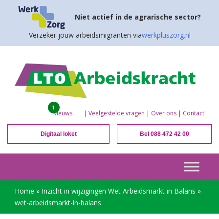
Niet actief in de agrarische sector?
Verzeker jouw arbeidsmigranten via
werkpluszorg.nl
1
Nieuws
|
Veelgestelde vragen
|
Over ons
|
Contact
Digitaal loket
Bel 088 472 42 00
Home
»
Inzicht in wijzigingen Wet Arbeidsmarkt in Balans
»
wet-arbeidsmarkt-in-balans