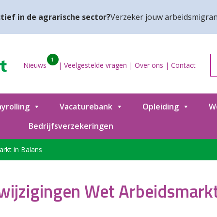
tief in de agrarische sector?
Verzeker jouw arbeidsmigran
1
Nieuws
|
Veelgestelde vragen
|
Over ons
|
Contact
yrolling
Vacaturebank
Opleiding
W
Bedrijfsverzekeringen
arkt in Balans
n wijzigingen Wet Arbeidsmarkt