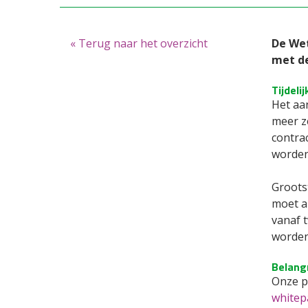
« Terug naar het overzicht
De Wet
met de
Tijdeli
Het aa
meer ze
contrac
worden
Grootst
moet a
vanaf t
worden 
Belangr
Onze pa
whitep