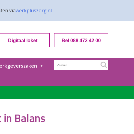
ten via
werkpluszorg.nl
Digitaal loket
Bel 088 472 42 00
Zoeken
erkgeverszaken
naar:
 in Balans