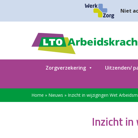
Niet ac
Zorgverzekering
Uitzenden/ pa
Home
»
Nieuws
»
Inzicht in wijzigingen Wet Arbeidsm
Inzicht i