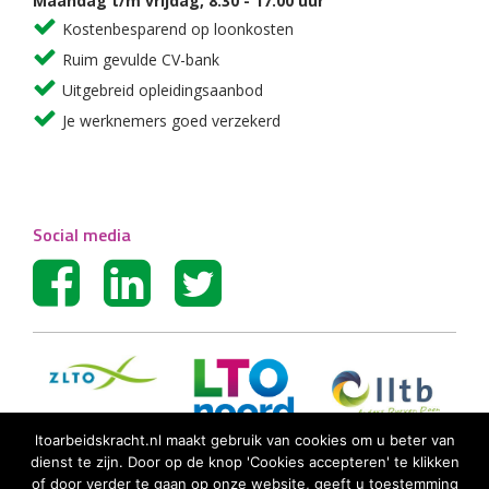
Maandag t/m vrijdag, 8.30 - 17.00 uur
Kostenbesparend op loonkosten
Ruim gevulde CV-bank
Uitgebreid opleidingsaanbod
Je werknemers goed verzekerd
Social media
ltoarbeidskracht.nl maakt gebruik van cookies om u beter van
dienst te zijn. Door op de knop 'Cookies accepteren' te klikken
of door verder te gaan op onze website, geeft u toestemming