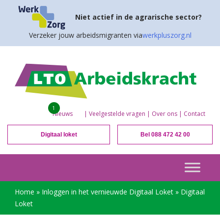
Niet actief in de agrarische sector?
Verzeker jouw arbeidsmigranten via
werkpluszorg.nl
1
Nieuws
|
Veelgestelde vragen
|
Over ons
|
Contact
Digitaal loket
Bel 088 472 42 00
Home
»
Inloggen in het vernieuwde Digitaal Loket
»
Digitaal
Loket