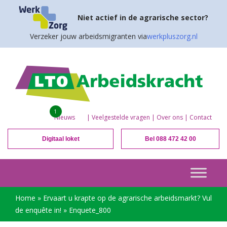
Niet actief in de agrarische sector?
Verzeker jouw arbeidsmigranten via
werkpluszorg.nl
1
Nieuws
|
Veelgestelde vragen
|
Over ons
|
Contact
Digitaal loket
Bel 088 472 42 00
Home
»
Ervaart u krapte op de agrarische arbeidsmarkt? Vul
de enquête in!
»
Enquete_800