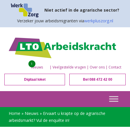
Niet actief in de agrarische sector?
Verzeker jouw arbeidsmigranten via
werkpluszorg.nl
1
Nieuws
|
Veelgestelde vragen
|
Over ons
|
Contact
Digitaal loket
Bel 088 472 42 00
Home
»
Nieuws
»
Ervaart u krapte op de agrarische
arbeidsmarkt? Vul de enquête in!