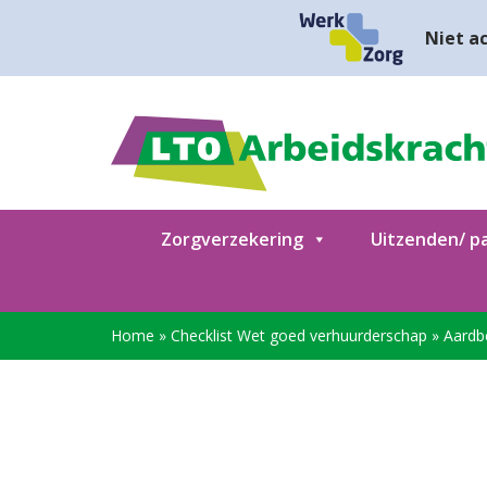
Niet ac
Zorgverzekering
Uitzenden/ pa
Home
»
Checklist Wet goed verhuurderschap
»
Aardb