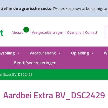
tief in de agrarische sector?
Verzeker jouw arbeidsmigran
1
Nieuws
|
Veelgestelde vragen
|
Over ons
|
Contact
yrolling
Vacaturebank
Opleiding
W
Bedrijfsverzekeringen
ei Extra BV_DSC2429
Aardbei Extra BV_DSC2429