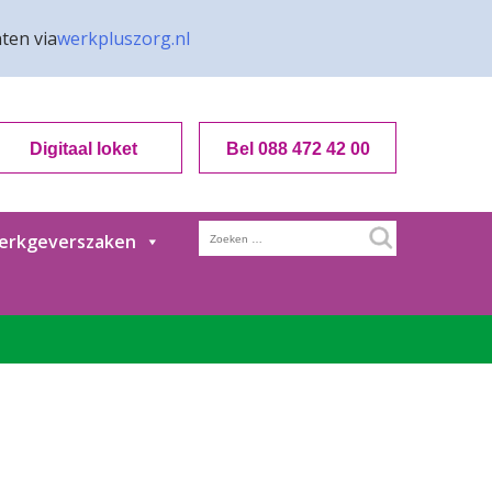
ten via
werkpluszorg.nl
Digitaal loket
Bel 088 472 42 00
Zoeken
erkgeverszaken
naar: