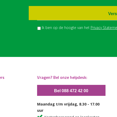
Vers
Ik ben op de hoogte van het
Privacy Stateme
ers
Vragen? Bel onze helpdesk:
Bel 088 472 42 00
Maandag t/m vrijdag, 8.30 - 17.00
uur