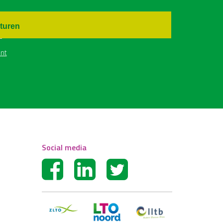
turen
nt
Social media