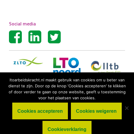
Social media
ltoarbeidskracht.nl maakt gebruik van cookies om u beter van
dienst te zijn. Door op de knop 'Cookies accepteren' te klikken
of door verder te gaan op onze website, geeft u toestemming
voor het plaatsen van cookies.
Cookies accepteren
Cookies weigeren
© LTO Arbeidskracht BV |
Algemene
voorwaarden
|
Privacy statement
|
Cookieverklaring
Cookieverklaring
|
Disclaimer
|
Sitemap