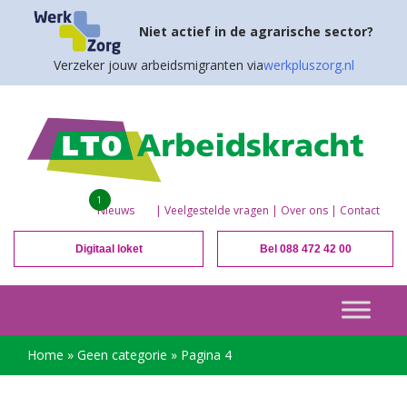
Niet actief in de agrarische sector?
Verzeker jouw arbeidsmigranten via
werkpluszorg.nl
1
Nieuws
|
Veelgestelde vragen
|
Over ons
|
Contact
Digitaal loket
Bel 088 472 42 00
Home
»
Geen categorie
»
Pagina 4