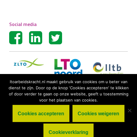
Social media
ltoarbeidskracht.nl maakt gebruik van cookies om u beter van
dienst te zijn. Door op de knop 'Cookies accepteren' te klikken
of door verder te gaan op onze website, geeft u toestemming
voor het plaatsen van cookies.
Cookies accepteren
Cookies weigeren
© LTO Arbeidskracht BV |
Algemene
voorwaarden
|
Privacy statement
|
Cookieverklaring
Cookieverklaring
|
Disclaimer
|
Sitemap