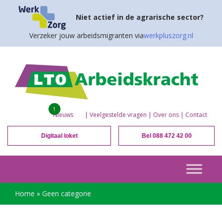
Niet actief in de agrarische sector?
Verzeker jouw arbeidsmigranten via
werkpluszorg.nl
1
Nieuws
|
Veelgestelde vragen
|
Over ons
|
Contact
Digitaal loket
Bel 088 472 42 00
Home
»
Geen categorie