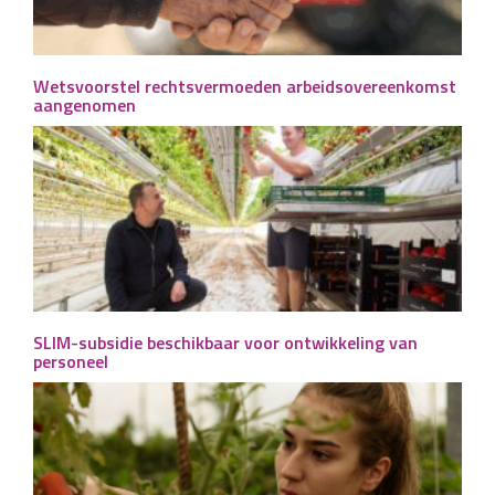
Wetsvoorstel rechtsvermoeden arbeidsovereenkomst
aangenomen
SLIM-subsidie beschikbaar voor ontwikkeling van
personeel