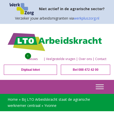
Niet actief in de agrarische sector?
Verzeker jouw arbeidsmigranten via
werkpluszorg.nl
1
Nieuws
|
Veelgestelde vragen
|
Over ons
|
Contact
Digitaal loket
Bel 088 472 42 00
Home
»
Bij LTO Arbeidskracht staat de agrarische
werknemer centraal
»
Yvonne