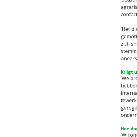
agrari
contac
‘Het p
gemoti
zich sn
stemme
onders
Krijgt 
‘We pro
hebben
intern
tewerk
gerege
ondern
Hoe do
‘Wij o