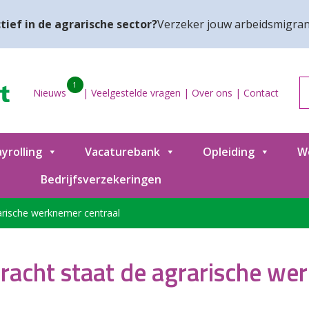
tief in de agrarische sector?
Verzeker jouw arbeidsmigran
1
Nieuws
|
Veelgestelde vragen
|
Over ons
|
Contact
yrolling
Vacaturebank
Opleiding
W
Bedrijfsverzekeringen
arische werknemer centraal
kracht staat de agrarische we