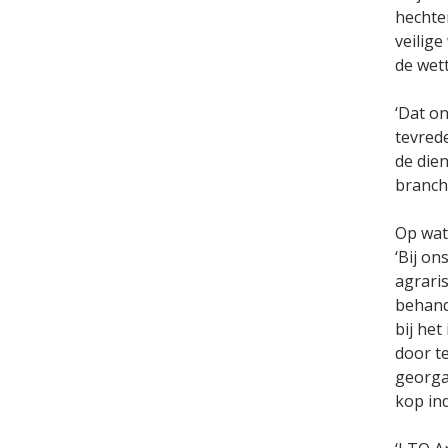
hechte
veilige
de wett
‘Dat on
tevred
de die
branch
Op wat
‘Bij on
agrari
behand
bij he
door t
georgan
kop in