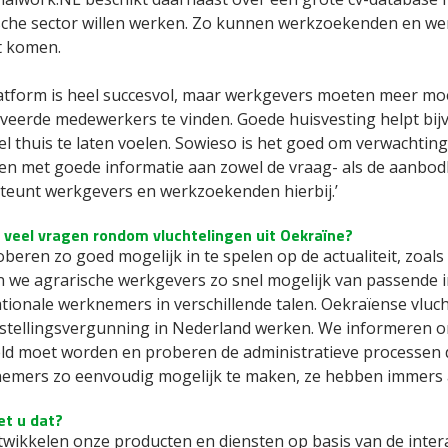
sche sector willen werken. Zo kunnen werkzoekenden en wer
t komen.
latform is heel succesvol, maar werkgevers moeten meer m
veerde medewerkers te vinden. Goede huisvesting helpt b
el thuis te laten voelen. Sowieso is het goed om verwachtin
n met goede informatie aan zowel de vraag- als de aanbod
teunt werkgevers en werkzoekenden hierbij.’
u veel vragen rondom vluchtelingen uit Oekraïne?
beren zo goed mogelijk in te spelen op de actualiteit, zoals 
 we agrarische werkgevers zo snel mogelijk van passende i
ationale werknemers in verschillende talen. Oekraïense vlu
stellingsvergunning in Nederland werken. We informeren o
ld moet worden en proberen de administratieve processen d
emers zo eenvoudig mogelijk te maken, ze hebben immers a
et u dat?
ntwikkelen onze producten en diensten op basis van de inter