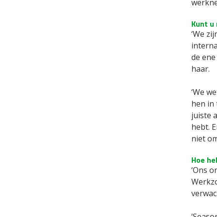
werknem
Kunt u
‘We zi
intern
de ene
haar.
‘We wet
hen in
juiste 
hebt. E
niet om
Hoe hel
‘Ons o
Werkzo
verwac
‘Seaso