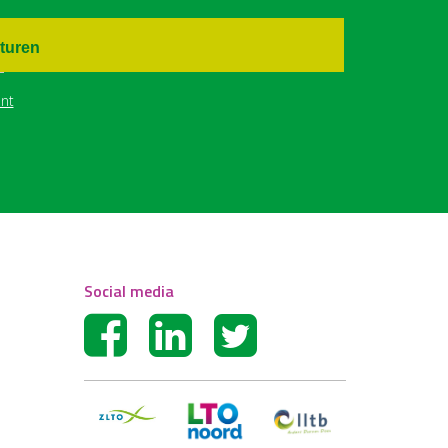
turen
nt
Social media