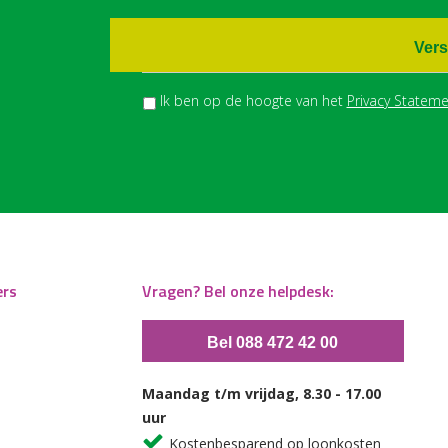
Vers
Ik ben op de hoogte van het
Privacy Stateme
ers
Vragen? Bel onze helpdesk:
Bel 088 472 42 00
Maandag t/m vrijdag, 8.30 - 17.00
uur
Kostenbesparend op loonkosten