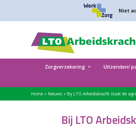
Niet ac
Zorgverzekering
Uitzenden/ pa
Home
»
Nieuws
»
Bij LTO Arbeidskracht staat de agr
Bij LTO Arbeids