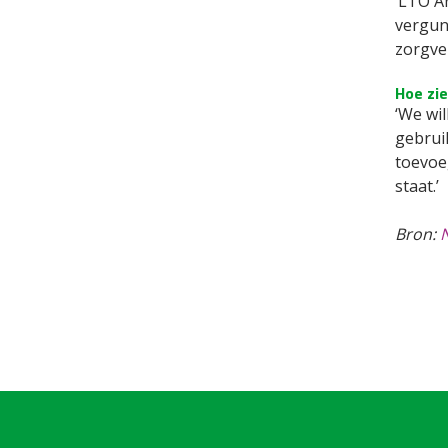
‘LTO A
vergunn
zorgve
Hoe zi
‘We wil
gebrui
toevoe
staat.’
Bron: