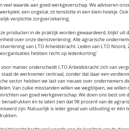
n veel waarde aan goed werkgeverschap. We adviseren onze
 werkplek; een ongeluk zit tenslotte in een klein hoekje. Oo
elijk verplichte zorgverzekering.
ze producten in de praktijk worden gewaardeerd, blijkt uit
enheid over onze dienstverlening. Alle agrarische ondern
nstverlening van LTO Arbeidskracht. Leden van LTO Noord,
eorganisaties hebben recht op ledenkorting.’
 voor manier onderscheidt LTO Arbeidskracht zich van verge
s staat de werknemer centraal, zonder dat daar een verdienm
sche sector hebben we last van nieuws over ondernemers d
elen. Van zulke misstanden willen we wegblijven, we wille
t inrichten van goed werkgeverschap. We doen ons best om d
e benadrukken én te laten zien dat 98 procent van de agrari
iseerd zijn. Natuurlijk is ieder geval van uitbuiting er één t
drukken.