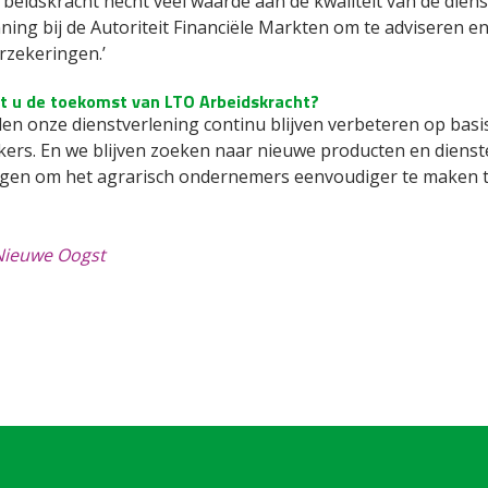
rbeidskracht hecht veel waarde aan de kwaliteit van de die
ing bij de Autoriteit Financiële Markten om te adviseren en
rzekeringen.’
et u de toekomst van LTO Arbeidskracht?
len onze dienstverlening continu blijven verbeteren op basi
kers. En we blijven zoeken naar nieuwe producten en diens
gen om het agrarisch ondernemers eenvoudiger te maken te
Nieuwe Oogst