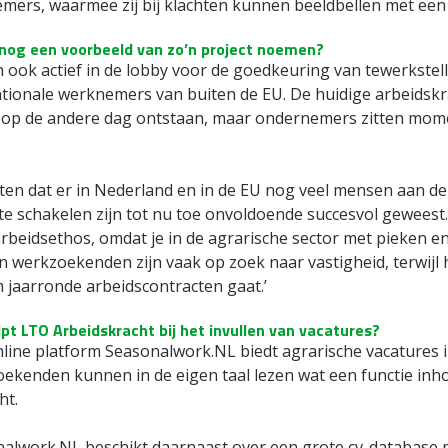
ers, waarmee zij bij klachten kunnen beeldbellen met een hu
 nog een voorbeeld van zo’n project noemen?
jn ook actief in de lobby voor de goedkeuring van tewerkst
ationale werknemers van buiten de EU. De huidige arbeidskr
 op de andere dag ontstaan, maar ondernemers zitten mom
en dat er in Nederland en in de EU nog veel mensen aan de 
 te schakelen zijn tot nu toe onvoldoende succesvol geweest
arbeidsethos, omdat je in de agrarische sector met pieken e
n werkzoekenden zijn vaak op zoek naar vastigheid, terwijl 
 jaarronde arbeidscontracten gaat.’
pt LTO Arbeidskracht bij het invullen van vacatures?
nline platform Seasonalwork.NL biedt agrarische vacatures i
ekenden kunnen in de eigen taal lezen wat een functie inho
ht.
nalwork.NL beschikt daarnaast over een grote cv-database me