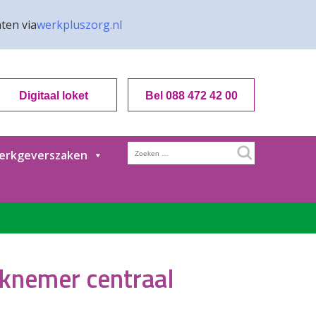
ten via
werkpluszorg.nl
Digitaal loket
Bel 088 472 42 00
Zoeken
erkgeverszaken
naar:
rknemer centraal