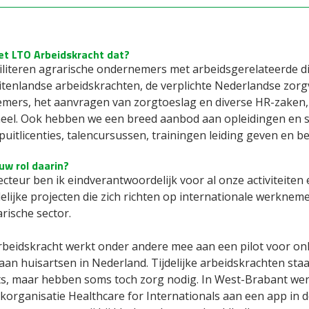
et LTO Arbeidskracht dat?
ciliteren agrarische ondernemers met arbeidsgerelateerde di
itenlandse arbeidskrachten, de verplichte Nederlandse zorg
mers, het aanvragen van zorgtoeslag en diverse HR-zaken, z
eel. Ook hebben we een breed aanbod aan opleidingen en sch
puitlicenties, talencursussen, trainingen leiding geven en be
uw rol daarin?
recteur ben ik eindverantwoordelijk voor al onze activiteite
delijke projecten die zich richten op internationale werkne
rische sector.
rbeidskracht werkt onder andere mee aan een pilot voor on
aan huisartsen in Nederland. Tijdelijke arbeidskrachten sta
ts, maar hebben soms toch zorg nodig. In West-Brabant w
organisatie Healthcare for Internationals aan een app in de