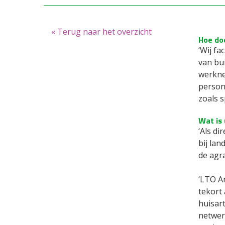
« Terug naar het overzicht
Hoe do
‘Wij fa
van bu
werkne
person
zoals s
Wat is 
‘Als di
bij lan
de agra
‘LTO A
tekort 
huisar
netwerk