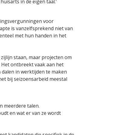
isarts in de eigen taal.’
ellingsvergunningen voor
apte is vanzelfsprekend niet van
enteel met hun handen in het
zijlijn staan, maar projecten om
. Het ontbreekt vaak aan het
n dalen in werktijden te maken
het bij seizoensarbeid meestal
n meerdere talen.
udt en wat er van ze wordt
t kandidaten die specifiek in de