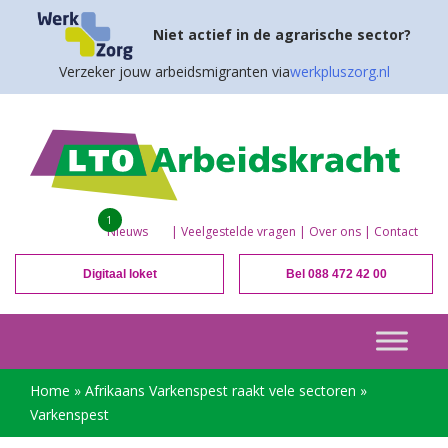
Niet actief in de agrarische sector?
Verzeker jouw arbeidsmigranten via
werkpluszorg.nl
1
Nieuws
|
Veelgestelde vragen
|
Over ons
|
Contact
Digitaal loket
Bel 088 472 42 00
Home
»
Afrikaans Varkenspest raakt vele sectoren
»
Varkenspest