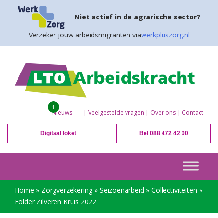
Niet actief in de agrarische sector?
Verzeker jouw arbeidsmigranten via
werkpluszorg.nl
1
Nieuws
|
Veelgestelde vragen
|
Over ons
|
Contact
Digitaal loket
Bel 088 472 42 00
Home
»
Zorgverzekering
»
Seizoenarbeid
»
Collectiviteiten
»
Folder Zilveren Kruis 2022