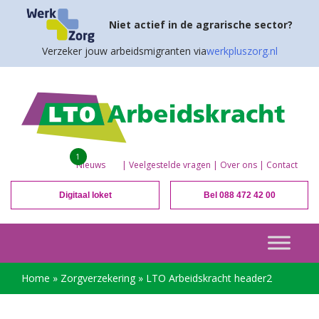
Niet actief in de agrarische sector?
Verzeker jouw arbeidsmigranten via
werkpluszorg.nl
1
Nieuws
|
Veelgestelde vragen
|
Over ons
|
Contact
Digitaal loket
Bel 088 472 42 00
Home
»
Zorgverzekering
»
LTO Arbeidskracht header2