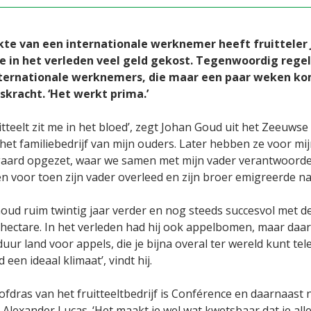
kte van een internationale werknemer heeft fruitteler
 in het verleden veel geld gekost. Tegenwoordig regel
nternationale werknemers, die maar een paar weken k
skracht. ‘Het werkt prima.’
itteelt zit me in het bloed’, zegt Johan Goud uit het Zeeuwse
n het familiebedrijf van mijn ouders. Later hebben ze voor m
ard opgezet, waar we samen met mijn vader verantwoordelij
en voor toen zijn vader overleed en zijn broer emigreerde n
oud ruim twintig jaar verder en nog steeds succesvol met de 
hectare. In het verleden had hij ook appelbomen, maar daar 
duur land voor appels, die je bijna overal ter wereld kunt t
 een ideaal klimaat’, vindt hij.
ofdras van het fruitteeltbedrijf is Conférence en daarnaas
Alexander Lucas. ‘Het maakt je wel wat kwetsbaar dat je all