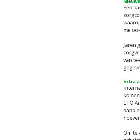
Nieuws
Een aan
zorgcol
waarop
me ook
Jaren 
zorgver
van tev
gegeve
Extra 
Interna
komen 
LTO Ar
aanbie
hoeven 
Om te 