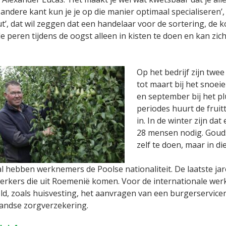
andere kant kun je je op die manier optimaal specialiseren’
t’, dat wil zeggen dat een handelaar voor de sortering, de k
e peren tijdens de oogst alleen in kisten te doen en kan zic
Op het bedrijf zijn twe
tot maart bij het snoe
en september bij het pl
periodes huurt de fruit
in. In de winter zijn dat
28 mensen nodig. Goud:
zelf te doen, maar in di
 hebben werknemers de Poolse nationaliteit. De laatste jar
rkers die uit Roemenië komen. Voor de internationale wer
ld, zoals huisvesting, het aanvragen van een burgerservice
andse zorgverzekering.