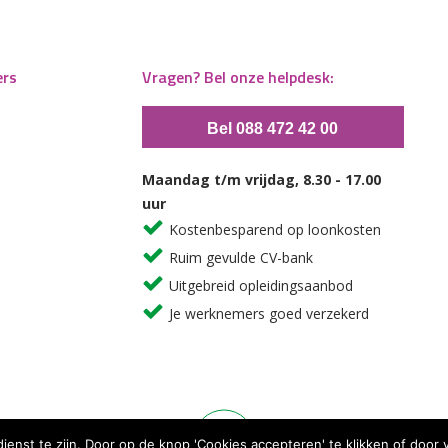
ers
Vragen? Bel onze helpdesk:
Bel 088 472 42 00
Maandag t/m vrijdag, 8.30 - 17.00
uur
Kostenbesparend op loonkosten
Ruim gevulde CV-bank
Uitgebreid opleidingsaanbod
Je werknemers goed verzekerd
dienst te zijn. Door op de knop 'Cookies accepteren' te klikken of doo