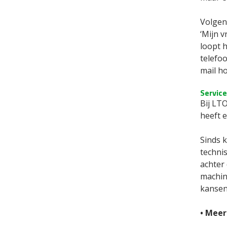
Volgens
‘Mijn v
loopt h
telefo
mail ho
Service
Bij LT
heeft 
Sinds k
technis
achter 
machine
kansen.
• Meer