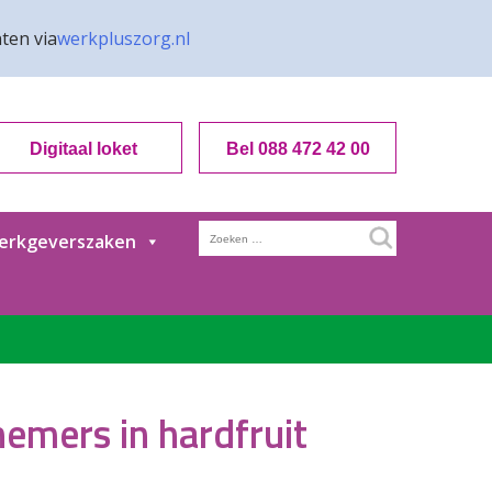
ten via
werkpluszorg.nl
Digitaal loket
Bel 088 472 42 00
Zoeken
erkgeverszaken
naar:
nemers in hardfruit