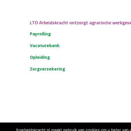
LTO Arbeidskracht ontzorgt agrarische werkgev
Payrolling
Vacaturebank
Opleiding
Zorgverzekering
ltoarbeidskracht.nl maakt gebruik van cookies om u beter van 