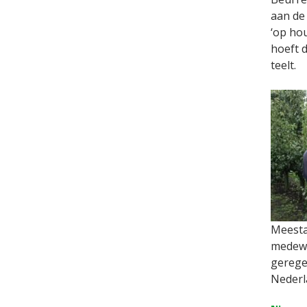
aan de 
‘op hou
hoeft d
teelt.
Meestal
medewe
gerege
Nederl