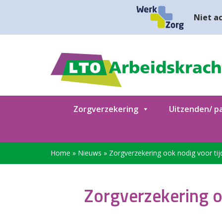
Niet ac
Zorgverzekering
Uitzenden/ pa
Home
»
Nieuws
»
Zorgverzekering ook nodig voor tijd
Zorgverzekering oo