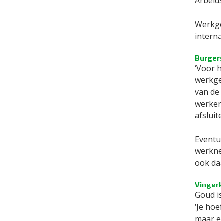
Arbeids
Werkge
interna
Burger
‘Voor 
werkgev
van de
werken
afsluit
Eventu
werkne
ook da
Vinger
Goud i
‘Je hoe
maar ee