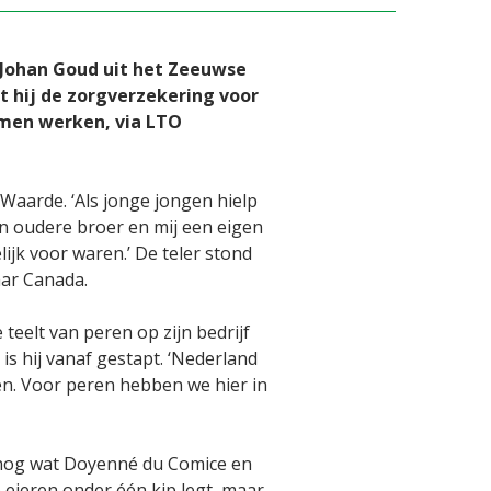
 Johan Goud uit het Zeeuwse
t hij de zorgverzekering voor
omen werken, via LTO
 Waarde. ‘Als jonge jongen hielp
ijn oudere broer en mij een eigen
k voor waren.’ De teler stond
aar Canada.
teelt van peren op zijn bedrijf
is hij vanaf gestapt. ‘Nederland
elen. Voor peren hebben we hier in
t nog wat Doyenné du Comice en
e eieren onder één kip legt, maar