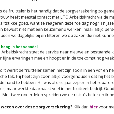
 de fruitteler is het handig dat de zorgverzekering zo gem
rouw heeft meestal contact met LTO Arbeidskracht via de mai
artstikke goed, want ze reageren dezelfde dag nog.’ Thijsse
on bewust niet met een keuzemenu werken, maar altijd persoo
uden we dagelijks bij en filteren we op zaken die niet kunne
 hoog in het vaandel
O Arbeidskracht staat de service naar nieuwe en bestaande k
er fijne ervaringen mee en hoopt er in de toekomst nog vaa
ort werkt de fruitteler samen met zijn zoon in een vof en he
che tak. Hij heeft zijn zoon altijd voorgehouden dat hij het 
de hand te hebben. Hij was al drie jaar zzp’er in het repar
s, maar werkte daarnaast veel in het fruitteeltbedrijf. Goud
 Met twee onderdelen spreiden we de risico’s beter en ik he
 weten over deze zorgverzekering?
Klik dan
hier
voor me