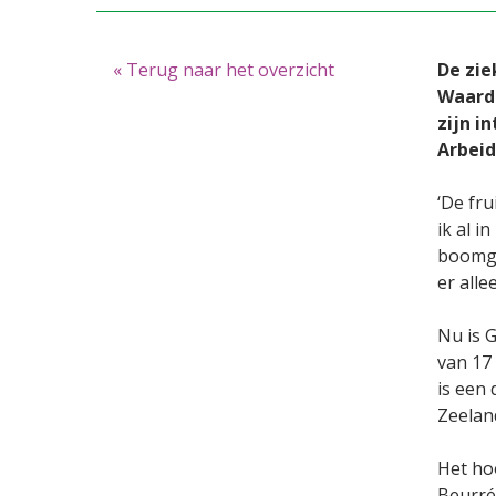
« Terug naar het overzicht
De zie
Waarde
zijn i
Arbeid
‘De fru
ik al i
boomga
er alle
Nu is G
van 17 
is een 
Zeeland
Het ho
Beurré 