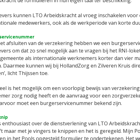
kracht de formulieren in hun eigen taal ter beschikking.
vers kunnen LTO Arbeidskracht al vroeg inschakelen voor 
tionale medewerkers, ook als de werkperiode van korte duur 
servicenummer
het afsluiten van de verzekering hebben we een burgerser
ers om dat zo snel mogelijk aan te vragen bij het RNI-loket
 gemeente als internationale werknemers korter dan vier 
. Daarmee kunnen wij bij HollandZorg en Zilveren Kruis dir
en’, licht Thijssen toe.
eel is het mogelijk om een voorlopig bewijs van verzekering
mer zorg nodig heeft en de aanvraag voor een zorgverzeke
arvoor moet een burgerservicenummer bekend zijn.
knip
s enthousiast over de dienstverlening van LTO Arbeidskrac
ft maar met je vingers te knippen en het is geregeld. Mijn
n in het Pools opgesteld formulier te ondertekenen. Het werk