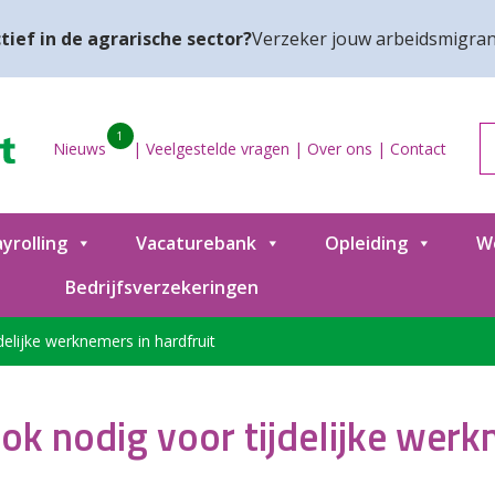
tief in de agrarische sector?
Verzeker jouw arbeidsmigran
1
Nieuws
|
Veelgestelde vragen
|
Over ons
|
Contact
yrolling
Vacaturebank
Opleiding
W
Bedrijfsverzekeringen
elijke werknemers in hardfruit
k nodig voor tijdelijke werk