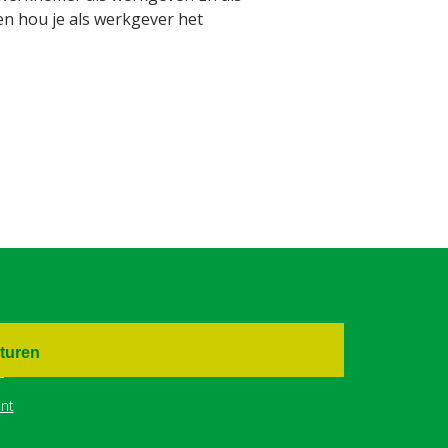
 en hou je als werkgever het
turen
nt