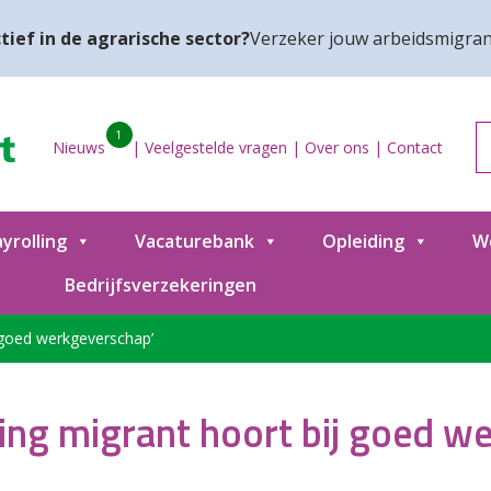
tief in de agrarische sector?
Verzeker jouw arbeidsmigran
1
Nieuws
|
Veelgestelde vragen
|
Over ons
|
Contact
yrolling
Vacaturebank
Opleiding
W
Bedrijfsverzekeringen
 goed werkgeverschap’
ing migrant hoort bij goed w