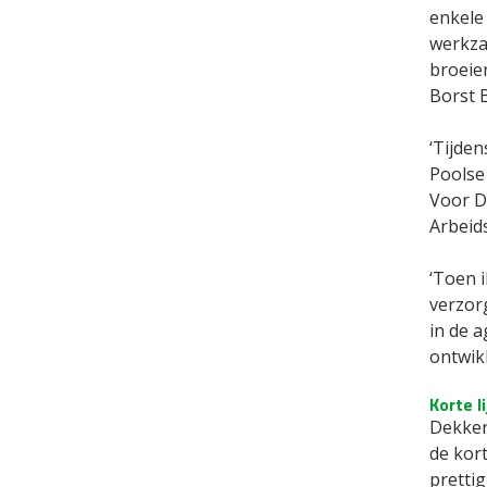
enkele
werkza
broeien
Borst 
‘Tijden
Poolse
Voor D
Arbeid
‘Toen i
verzor
in de 
ontwik
Korte l
Dekker 
de kort
prettig