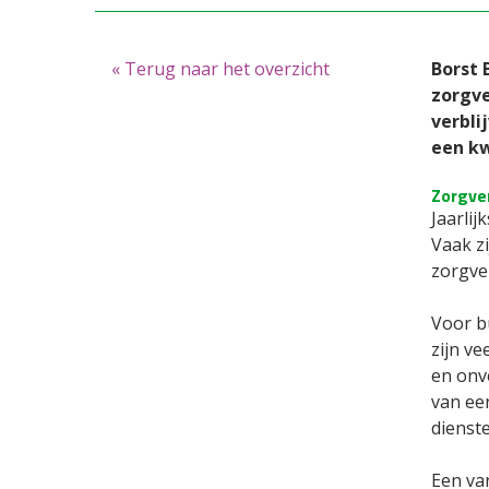
« Terug naar het overzicht
Borst 
zorgve
verbli
een kw
Zorgve
Jaarlij
Vaak zi
zorgve
Voor b
zijn v
en onv
van ee
dienst
Een va