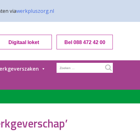
ten via
werkpluszorg.nl
Digitaal loket
Bel 088 472 42 00
Zoeken
erkgeverszaken
naar:
erkgeverschap’