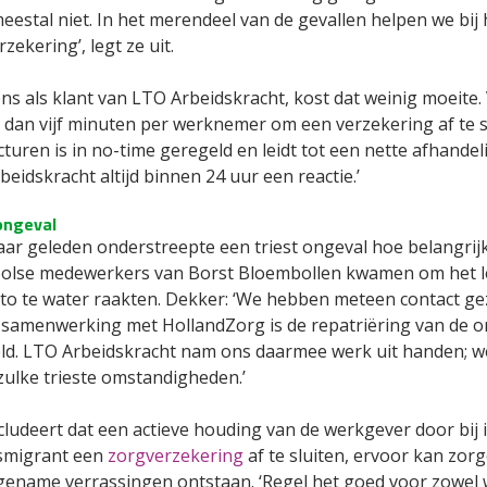
estal niet. In het merendeel van de gevallen helpen we bij 
zekering’, legt ze uit.
ns als klant van LTO Arbeidskracht, kost dat weinig moeite.
 dan vijf minuten per werknemer om een verzekering af te s
turen is in no-time geregeld en leidt tot een nette afhandeling
eidskracht altijd binnen 24 uur een reactie.’
ongeval
aar geleden onderstreepte een triest ongeval hoe belangrij
oolse medewerkers van Borst Bloembollen kwamen om het l
to te water raakten. Dekker: ‘We hebben meteen contact ge
samenwerking met HollandZorg is de repatriëring van d
ld. LTO Arbeidskracht nam ons daarmee werk uit handen; wer
zulke trieste omstandigheden.’
cludeert dat een actieve houding van de werkgever door bij 
smigrant een
zorgverzekering
af te sluiten, ervoor kan zor
ename verrassingen ontstaan. ‘Regel het goed voor zowel 