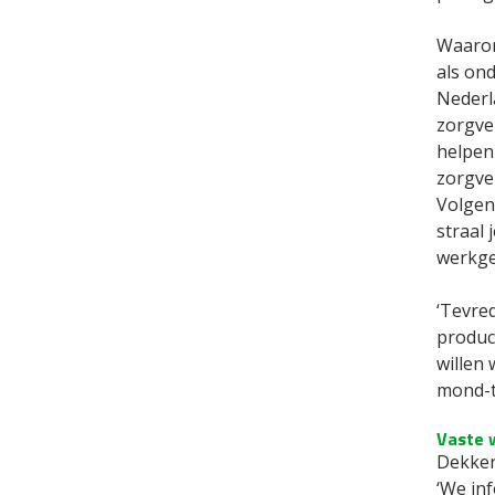
Waarom
als on
Nederla
zorgver
helpen
zorgve
Volgen
straal
werkgev
‘Tevre
product
willen
mond-t
Vaste 
Dekker 
‘We inf