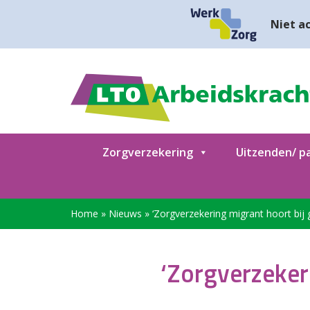
Niet ac
Zorgverzekering
Uitzenden/ pa
Home
»
Nieuws
»
‘Zorgverzekering migrant hoort bij
‘Zorgverzeker