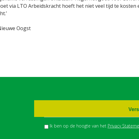
doet via LTO Arbeidskracht hoeft het niet veel tijd te kosten
ht.’
Nieuwe Oogst
Vers
Ik ben op de hoogte van het
Privacy Stateme