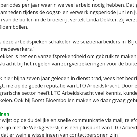
 periodes per jaar waarin we veel arbeid nodig hebben. Dat
amheden tijdens de oogst- en verwerkingsperiode juni en ju
 van de bollen in de broeierij’, vertelt Linda Dekker. Zij ve
Bloembollen.
s deze arbeidspieken schakelen we seizoenarbeiders in. Bij 
 medewerkers.’
ekker is het een vanzelfsprekendheid om gebruik te maken
skracht bij het regelen van zorgverzekeringen voor de buit
k hier bijna zeven jaar geleden in dienst trad, wees het bedri
gt, me op de goede reputatie van LTO Arbeidskracht. Door 
agrarische sector heeft LTO Arbeidskracht veel kennis, kun
kelen. Ook bij Borst Bloembollen maken we daar graag gebru
ijnen
wijst op de duidelijke en snelle communicatie via mail, tele
e lijn met de Werkgeverslijn is een pluspunt van LTO Arbeids
 dat er weinig wisselingen van contactpersonen zijn.’