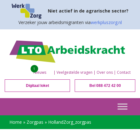
Niet actief in de agrarische sector?
Verzeker jouw arbeidsmigranten via
werkpluszorg.nl
1
Nieuws
|
Veelgestelde vragen
|
Over ons
|
Contact
Digitaal loket
Bel 088 472 42 00
Home
»
Zorgpas
»
HollandZorg_zorgpas