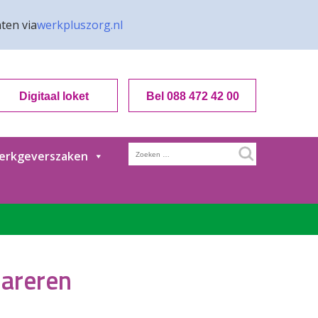
ten via
werkpluszorg.nl
Digitaal loket
Bel 088 472 42 00
Zoeken
erkgeverszaken
naar:
areren