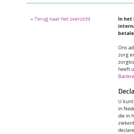
« Terug naar het overzicht
In het
intern
betale
Ons ad
zorg e
zorgko
heeft 
Bankre
Decl
U kunt
in Nede
die in
ziekenh
declar