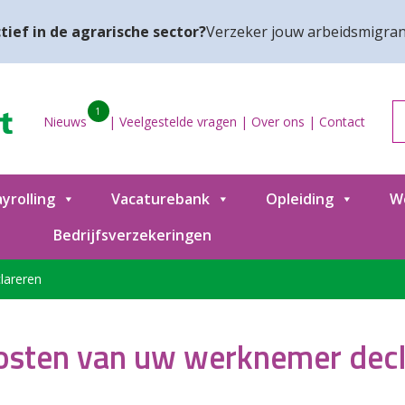
tief in de agrarische sector?
Verzeker jouw arbeidsmigran
1
Nieuws
|
Veelgestelde vragen
|
Over ons
|
Contact
yrolling
Vacaturebank
Opleiding
W
Bedrijfsverzekeringen
lareren
osten van uw werknemer decl