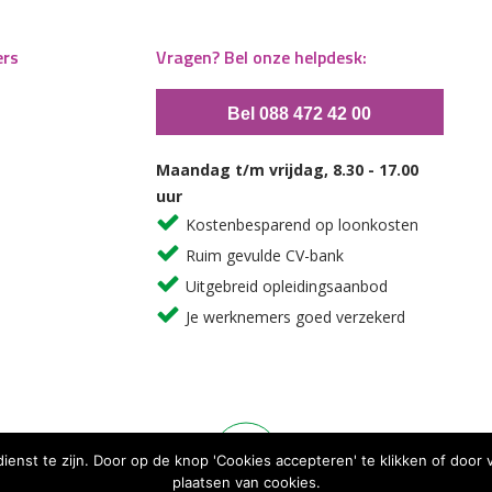
ers
Vragen? Bel onze helpdesk:
Bel 088 472 42 00
Maandag t/m vrijdag, 8.30 - 17.00
uur
Kostenbesparend op loonkosten
Ruim gevulde CV-bank
Uitgebreid opleidingsaanbod
Je werknemers goed verzekerd
dienst te zijn. Door op de knop 'Cookies accepteren' te klikken of doo
plaatsen van cookies.