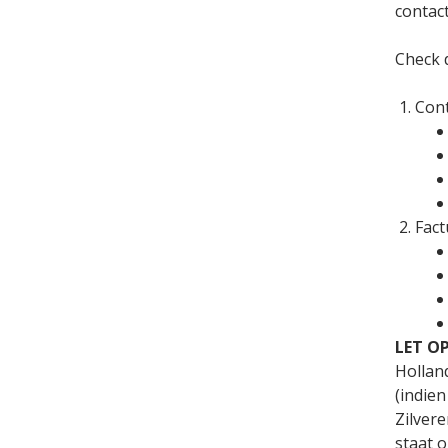
contact
Check 
Cont
Fact
LET OP
Hollan
(indien
Zilver
staat o