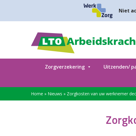
Niet ac
Zorgverzekering
Uitzenden/ pa
Home
»
Nieuws
»
Zorgkosten van uw werknemer dec
Zorgk