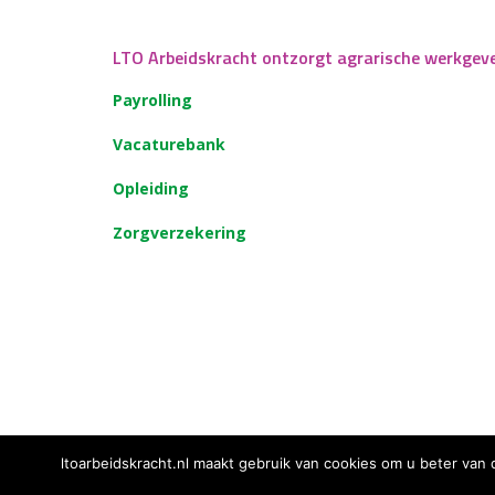
LTO Arbeidskracht ontzorgt agrarische werkgev
Payrolling
Vacaturebank
Opleiding
Zorgverzekering
ltoarbeidskracht.nl maakt gebruik van cookies om u beter van 