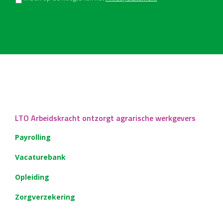
LTO Arbeidskracht ontzorgt agrarische werkgevers
Payrolling
Vacaturebank
Opleiding
Zorgverzekering