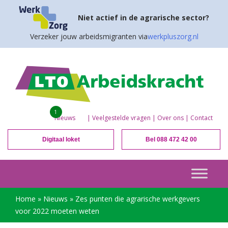
Niet actief in de agrarische sector?
Verzeker jouw arbeidsmigranten via
werkpluszorg.nl
1
Nieuws
|
Veelgestelde vragen
|
Over ons
|
Contact
Digitaal loket
Bel 088 472 42 00
Home
»
Nieuws
»
Zes punten die agrarische werkgevers
voor 2022 moeten weten