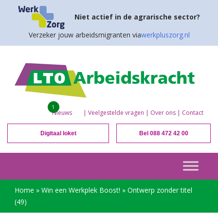
Niet actief in de agrarische sector?
Verzeker jouw arbeidsmigranten via
werkpluszorg.nl
1
Nieuws
|
Veelgestelde vragen
|
Over ons
|
Contact
Digitaal loket
Bel 088 472 42 00
Home
»
Win een Werkplek Boost!
»
Ontwerp zonder titel
(49)