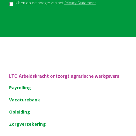
Ik ben op de hoogte van het
Privacy Statement
LTO Arbeidskracht ontzorgt agrarische werkgevers
Payrolling
Vacaturebank
Opleiding
Zorgverzekering