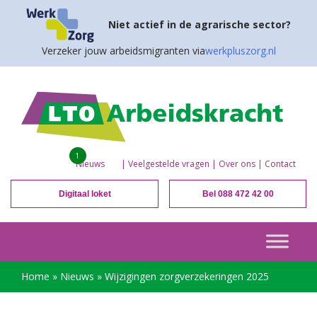
Niet actief in de agrarische sector?
Verzeker jouw arbeidsmigranten via
werkpluszorg.nl
1
Nieuws
|
Veelgestelde vragen
|
Over ons
|
Contact
Digitaal loket
Bel 088 472 42 00
Home
»
Nieuws
»
Wijzigingen zorgverzekeringen 2025