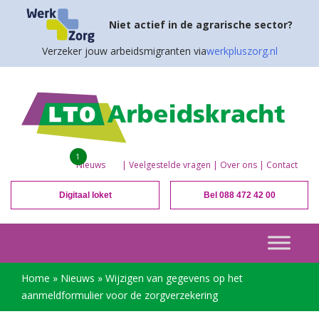
Niet actief in de agrarische sector?
Verzeker jouw arbeidsmigranten via
werkpluszorg.nl
1
Nieuws
|
Veelgestelde vragen
|
Over ons
|
Contact
Digitaal loket
Bel 088 472 42 00
Home
»
Nieuws
»
Wijzigen van gegevens op het
aanmeldformulier voor de zorgverzekering