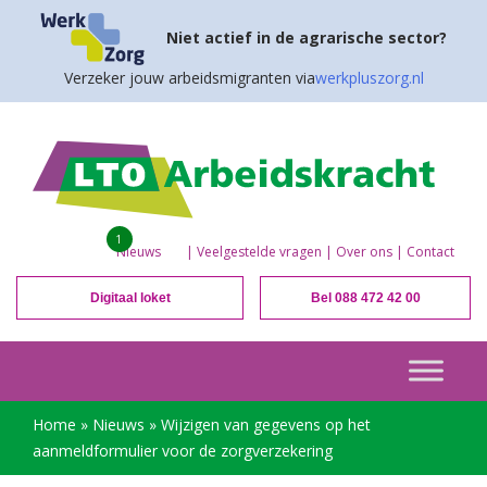
Niet actief in de agrarische sector?
Verzeker jouw arbeidsmigranten via
werkpluszorg.nl
1
Nieuws
|
Veelgestelde vragen
|
Over ons
|
Contact
Digitaal loket
Bel 088 472 42 00
Home
»
Nieuws
»
Wijzigen van gegevens op het
aanmeldformulier voor de zorgverzekering