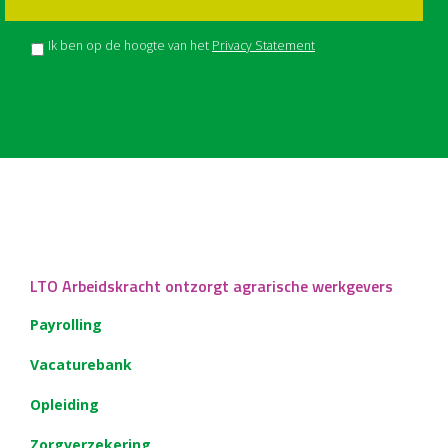
Ik ben op de hoogte van het
Privacy Statement
LTO Arbeidskracht ontzorgt agrarische werkgevers
Payrolling
Vacaturebank
Opleiding
Zorgverzekering