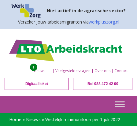
Niet actief in de agrarische sector?
Verzeker jouw arbeidsmigranten via
werkpluszorg.nl
1
Nieuws
|
Veelgestelde vragen
|
Over ons
|
Contact
Digitaal loket
Bel 088 472 42 00
Home
»
Nieuws
»
Wettelijk minimumloon per 1 juli 2022