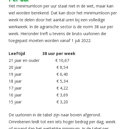
Het minimumloon per uur staat niet in de wet, maar kan
wel worden berekend. Dat kan door het minimumloon per
week te delen door het aantal uren bij een volledige
werkweek. In de agrarische sector is de norm 38 uur per
week. Hieronder treft u tevens de bruto uurlonen die
toegepast moeten worden vanaf 1 juli 2022:
Leeftijd
38 uur per week
21 jaar en ouder
€ 10,67
20 jaar
€ 8,54
19 jaar
€ 6,40
18 jaar
€ 5,34
17 jaar
€ 4,22
16 jaar
€ 3,69
15 jaar
€ 3,20
De uurlonen in de tabel zijn naar boven afgerond.
Omrekenen leidt tot een iets hoger bedrag per dag, week
of maand dan het wettelijke minimum. In de tabel per