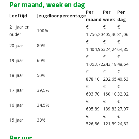
Per maand, week en dag
Per
Per
Per
Leeftijd
Jeugdloonpercentage
maand
week
dag
21 jaar en
€
€
€
100%
ouder
1.756,20
405,30
81,06
€
€
€
20 jaar
80%
1.404,96
324,24
64,85
€
€
€
19 jaar
60%
1.053,72
243,18
48,64
€
€
€
18 jaar
50%
878,10
202,65
40,53
€
€
€
17 jaar
39,5%
693,70
160,10
32,02
€
€
€
16 jaar
34,5%
605,89
139,83
27,97
€
€
€
15 jaar
30%
526,86
121,59
24,32
Per uur