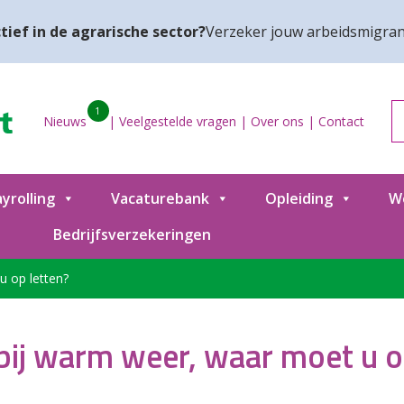
tief in de agrarische sector?
Verzeker jouw arbeidsmigran
1
Nieuws
|
Veelgestelde vragen
|
Over ons
|
Contact
yrolling
Vacaturebank
Opleiding
W
Bedrijfsverzekeringen
 op letten?
ij warm weer, waar moet u o