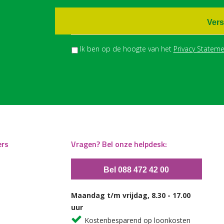
Vers
Ik ben op de hoogte van het
Privacy Stateme
ers
Vragen? Bel onze helpdesk:
Bel 088 472 42 00
Maandag t/m vrijdag, 8.30 - 17.00
uur
Kostenbesparend op loonkosten