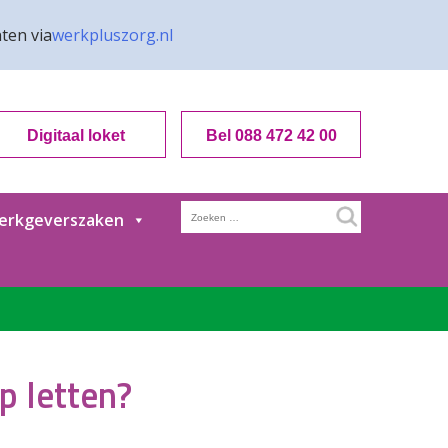
ten via
werkpluszorg.nl
Digitaal loket
Bel 088 472 42 00
Zoeken
erkgeverszaken
naar:
p letten?