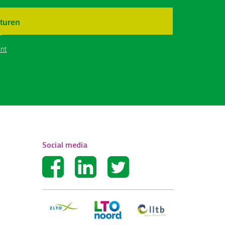
turen
nt
Social media