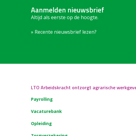
Aanmelden nieuwsbrief
Altijd als eerste op de hoogte.
» Recente nieuwsbrief lezen?
LTO Arbeidskracht ontzorgt agrarische werkgev
Payrolling
Vacaturebank
Opleiding
Zorgverzekering