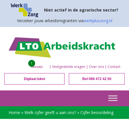
Niet actief in de agrarische sector?
Verzeker jouw arbeidsmigranten via
werkpluszorg.nl
1
Nieuws
|
Veelgestelde vragen
|
Over ons
|
Contact
Digitaal loket
Bel 088 472 42 00
Home
»
Welk cijfer geeft u aan ons?
»
Cijfer beoordeling