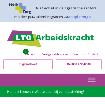
Niet actief in de agrarische sector?
Verzeker jouw arbeidsmigranten via
werkpluszorg.nl
1
Nieuws
|
Veelgestelde vragen
|
Over ons
|
Contact
Digitaal loket
Bel 088 472 42 00
Home
»
Nieuws
»
Wat te doen bij een repatriëring?