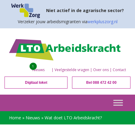
Niet actief in de agrarische sector?
Verzeker jouw arbeidsmigranten via
werkpluszorg.nl
1
Nieuws
|
Veelgestelde vragen
|
Over ons
|
Contact
Digitaal loket
Bel 088 472 42 00
Home
»
Nieuws
»
Wat doet LTO Arbeidskracht?