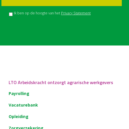
Ik ben op de hoogte van het
Privacy Statement
LTO Arbeidskracht ontzorgt agrarische werkgevers
Payrolling
Vacaturebank
Opleiding
Zorgverzekering